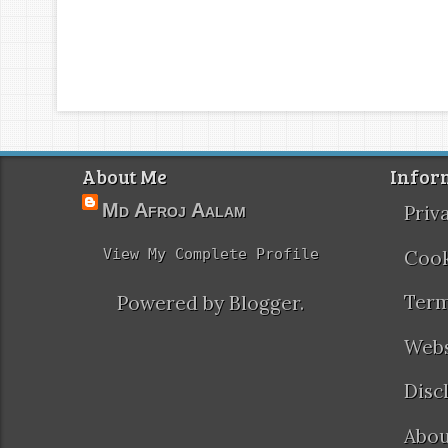
About Me
Infor
Md Afroj Aalam
Priv
View My Complete Profile
Cook
Term
Powered by
Blogger
.
Webs
Disc
Abou