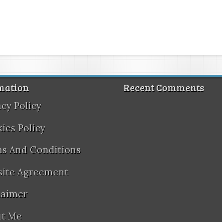
mation
Recent Comments
acy Policy
ies Policy
s And Conditions
ite Agreement
laimer
t Me